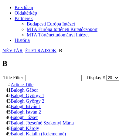
Kezdőlap
Oldaltérkép
Partnerek
Budapesti Európa Intézet
MTA Európa-történeti Kutatócsoport
MTA Történettudományi Intézet
História
NÉVTÁR
ÉLETRAJZOK
B
B
Title Filter
Display #
#
Article Title
41
Balogh Gábor
42
Balogh György 1
43
Balogh György 2
44
Balogh István 1
45
Balogh István 2
46
Balogh József
47
Balogh Józsefné Szakonyi Mária
48
Balogh Károly
49
Balogh Katalin (Kelemenné)