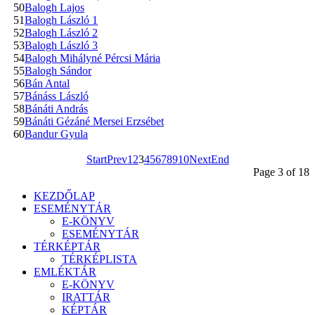
50
Balogh Lajos
51
Balogh László 1
52
Balogh László 2
53
Balogh László 3
54
Balogh Mihályné Pércsi Mária
55
Balogh Sándor
56
Bán Antal
57
Bánáss László
58
Bánáti András
59
Bánáti Gézáné Mersei Erzsébet
60
Bandur Gyula
Start
Prev
1
2
3
4
5
6
7
8
9
10
Next
End
Page 3 of 18
KEZDŐLAP
ESEMÉNYTÁR
E-KÖNYV
ESEMÉNYTÁR
TÉRKÉPTÁR
TÉRKÉPLISTA
EMLÉKTÁR
E-KÖNYV
IRATTÁR
KÉPTÁR