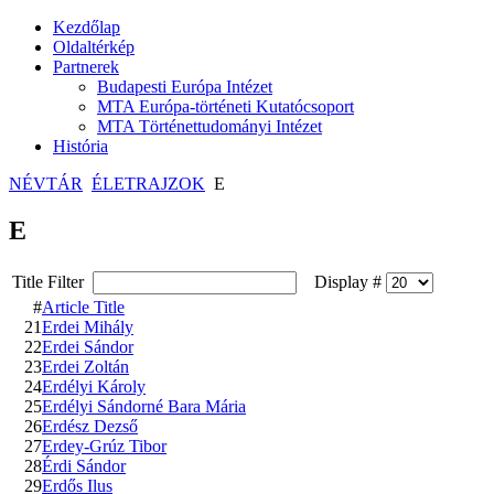
Kezdőlap
Oldaltérkép
Partnerek
Budapesti Európa Intézet
MTA Európa-történeti Kutatócsoport
MTA Történettudományi Intézet
História
NÉVTÁR
ÉLETRAJZOK
E
E
Title Filter
Display #
#
Article Title
21
Erdei Mihály
22
Erdei Sándor
23
Erdei Zoltán
24
Erdélyi Károly
25
Erdélyi Sándorné Bara Mária
26
Erdész Dezső
27
Erdey-Grúz Tibor
28
Érdi Sándor
29
Erdős Ilus