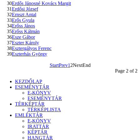
30
Erdős Jánosné Kovács Margit
31
Erdősi József
32
Ernszt Antal
33
Erős Gyula
34
Erőss János
35
Erőss Kálmán
36
Esze Gábor
37
Eszter Károly
38
Esztergályos Ferenc
39
Eszterhás György
Start
Prev
1
2
Next
End
Page 2 of 2
KEZDŐLAP
ESEMÉNYTÁR
E-KÖNYV
ESEMÉNYTÁR
TÉRKÉPTÁR
TÉRKÉPLISTA
EMLÉKTÁR
E-KÖNYV
IRATTÁR
KÉPTÁR
HANGTÁR