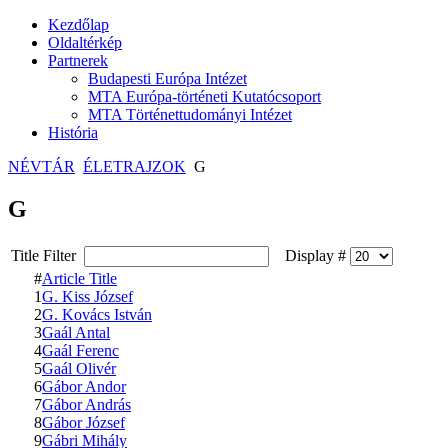
Kezdőlap
Oldaltérkép
Partnerek
Budapesti Európa Intézet
MTA Európa-történeti Kutatócsoport
MTA Történettudományi Intézet
História
NÉVTÁR
ÉLETRAJZOK
G
G
Title Filter
Display #
#
Article Title
1
G. Kiss József
2
G. Kovács István
3
Gaál Antal
4
Gaál Ferenc
5
Gaál Olivér
6
Gábor Andor
7
Gábor András
8
Gábor József
9
Gábri Mihály