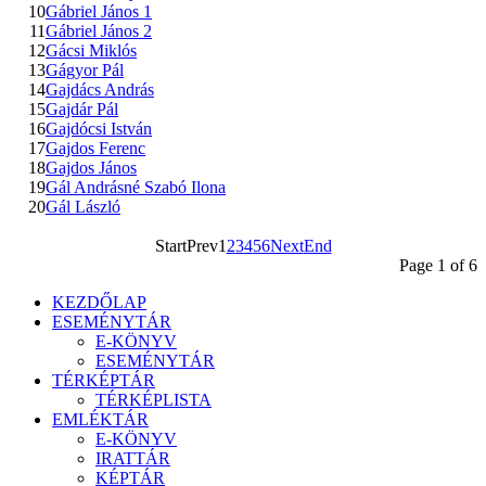
10
Gábriel János 1
11
Gábriel János 2
12
Gácsi Miklós
13
Gágyor Pál
14
Gajdács András
15
Gajdár Pál
16
Gajdócsi István
17
Gajdos Ferenc
18
Gajdos János
19
Gál Andrásné Szabó Ilona
20
Gál László
Start
Prev
1
2
3
4
5
6
Next
End
Page 1 of 6
KEZDŐLAP
ESEMÉNYTÁR
E-KÖNYV
ESEMÉNYTÁR
TÉRKÉPTÁR
TÉRKÉPLISTA
EMLÉKTÁR
E-KÖNYV
IRATTÁR
KÉPTÁR