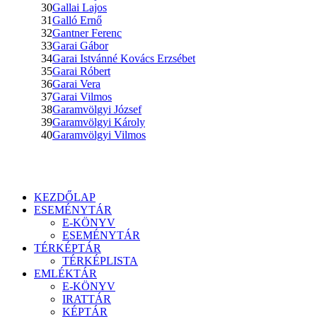
30
Gallai Lajos
31
Galló Ernő
32
Gantner Ferenc
33
Garai Gábor
34
Garai Istvánné Kovács Erzsébet
35
Garai Róbert
36
Garai Vera
37
Garai Vilmos
38
Garamvölgyi József
39
Garamvölgyi Károly
40
Garamvölgyi Vilmos
KEZDŐLAP
ESEMÉNYTÁR
E-KÖNYV
ESEMÉNYTÁR
TÉRKÉPTÁR
TÉRKÉPLISTA
EMLÉKTÁR
E-KÖNYV
IRATTÁR
KÉPTÁR