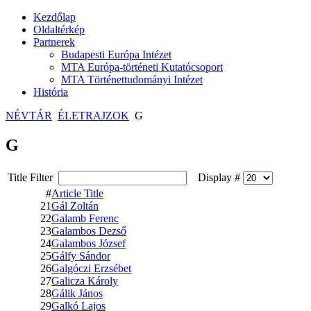
Kezdőlap
Oldaltérkép
Partnerek
Budapesti Európa Intézet
MTA Európa-történeti Kutatócsoport
MTA Történettudományi Intézet
História
NÉVTÁR
ÉLETRAJZOK
G
G
Title Filter
Display #
#
Article Title
21
Gál Zoltán
22
Galamb Ferenc
23
Galambos Dezső
24
Galambos József
25
Gálfy Sándor
26
Galgóczi Erzsébet
27
Galicza Károly
28
Gálik János
29
Galkó Lajos