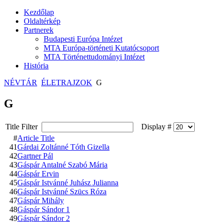
Kezdőlap
Oldaltérkép
Partnerek
Budapesti Európa Intézet
MTA Európa-történeti Kutatócsoport
MTA Történettudományi Intézet
História
NÉVTÁR
ÉLETRAJZOK
G
G
Title Filter
Display #
#
Article Title
41
Gárdai Zoltánné Tóth Gizella
42
Gartner Pál
43
Gáspár Antalné Szabó Mária
44
Gáspár Ervin
45
Gáspár Istvánné Juhász Julianna
46
Gáspár Istvánné Szücs Róza
47
Gáspár Mihály
48
Gáspár Sándor 1
49
Gáspár Sándor 2