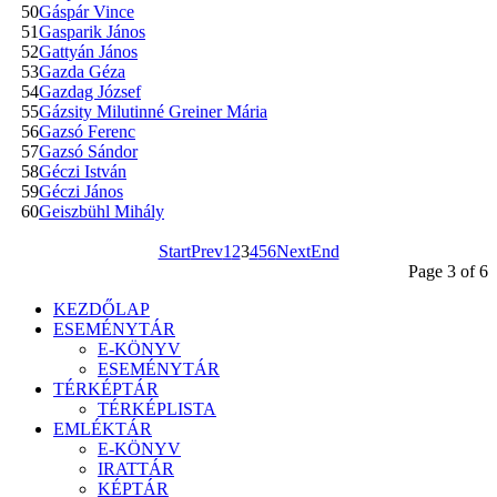
50
Gáspár Vince
51
Gasparik János
52
Gattyán János
53
Gazda Géza
54
Gazdag József
55
Gázsity Milutinné Greiner Mária
56
Gazsó Ferenc
57
Gazsó Sándor
58
Géczi István
59
Géczi János
60
Geiszbühl Mihály
Start
Prev
1
2
3
4
5
6
Next
End
Page 3 of 6
KEZDŐLAP
ESEMÉNYTÁR
E-KÖNYV
ESEMÉNYTÁR
TÉRKÉPTÁR
TÉRKÉPLISTA
EMLÉKTÁR
E-KÖNYV
IRATTÁR
KÉPTÁR