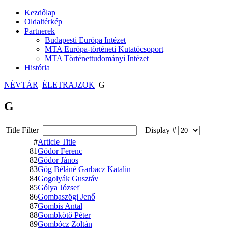
Kezdőlap
Oldaltérkép
Partnerek
Budapesti Európa Intézet
MTA Európa-történeti Kutatócsoport
MTA Történettudományi Intézet
História
NÉVTÁR
ÉLETRAJZOK
G
G
Title Filter
Display #
#
Article Title
81
Gódor Ferenc
82
Gódor János
83
Góg Béláné Garbacz Katalin
84
Gogolyák Gusztáv
85
Gólya József
86
Gombaszögi Jenő
87
Gombis Antal
88
Gombkötő Péter
89
Gombócz Zoltán