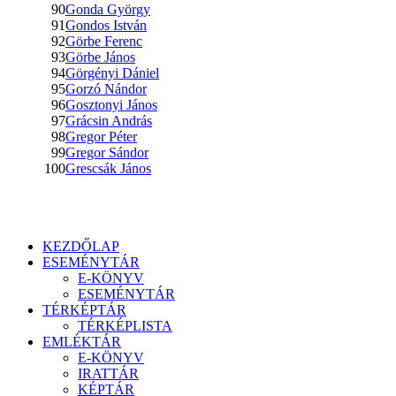
90
Gonda György
91
Gondos István
92
Görbe Ferenc
93
Görbe János
94
Görgényi Dániel
95
Gorzó Nándor
96
Gosztonyi János
97
Grácsin András
98
Gregor Péter
99
Gregor Sándor
100
Grescsák János
KEZDŐLAP
ESEMÉNYTÁR
E-KÖNYV
ESEMÉNYTÁR
TÉRKÉPTÁR
TÉRKÉPLISTA
EMLÉKTÁR
E-KÖNYV
IRATTÁR
KÉPTÁR