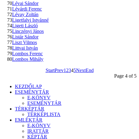
70
Lévai Sándor
71
Lévárdi Ferenc
72
Lévay Zoltán
73
Ligetfalvi Istvánné
74
Ligeti László
75
Linczényi János
76
Listár Sándor
77
Liszt Vilmos
78
Littvai István
79
Lombos Ferenc
80
Lombos Mihály
Start
Prev
1
2
3
4
5
Next
End
Page 4 of 5
KEZDŐLAP
ESEMÉNYTÁR
E-KÖNYV
ESEMÉNYTÁR
TÉRKÉPTÁR
TÉRKÉPLISTA
EMLÉKTÁR
E-KÖNYV
IRATTÁR
KÉPTÁR