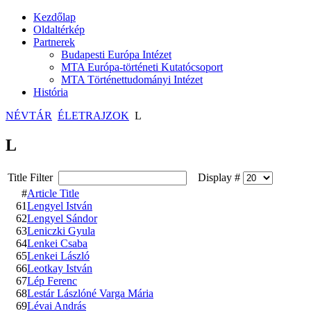
Kezdőlap
Oldaltérkép
Partnerek
Budapesti Európa Intézet
MTA Európa-történeti Kutatócsoport
MTA Történettudományi Intézet
História
NÉVTÁR
ÉLETRAJZOK
L
L
Title Filter
Display #
#
Article Title
61
Lengyel István
62
Lengyel Sándor
63
Leniczki Gyula
64
Lenkei Csaba
65
Lenkei László
66
Leotkay István
67
Lép Ferenc
68
Lestár Lászlóné Varga Mária
69
Lévai András